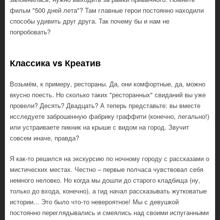
фильм "500 дней лета"? Там главные герои постоянно находили
способы удивить друг друга. Так почему бы и нам не
попробовать?
Классика vs Креатив
Возьмём, к примеру, рестораны. Да, они комфортные, да, можно
вкусно поесть. Но сколько таких "ресторанных" свиданий вы уже
провели? Десять? Двадцать? А теперь представьте: вы вместе
исследуете заброшенную фабрику граффити (конечно, легально!)
или устраиваете пикник на крыше с видом на город. Звучит
совсем иначе, правда?
Я как-то решился на экскурсию по ночному городу с рассказами о
мистических местах. Честно – первые полчаса чувствовал себя
немного неловко. Но когда мы дошли до старого кладбища (ну,
только до входа, конечно), а гид начал рассказывать жутковатые
истории... Это было что-то невероятное! Мы с девушкой
постоянно переглядывались и смеялись над своими испуганными