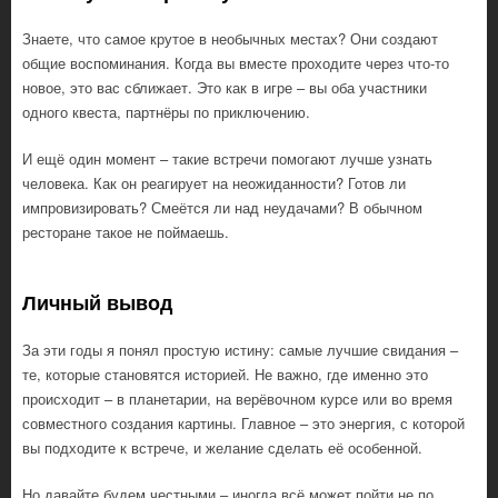
Знаете, что самое крутое в необычных местах? Они создают
общие воспоминания. Когда вы вместе проходите через что-то
новое, это вас сближает. Это как в игре – вы оба участники
одного квеста, партнёры по приключению.
И ещё один момент – такие встречи помогают лучше узнать
человека. Как он реагирует на неожиданности? Готов ли
импровизировать? Смеётся ли над неудачами? В обычном
ресторане такое не поймаешь.
Личный вывод
За эти годы я понял простую истину: самые лучшие свидания –
те, которые становятся историей. Не важно, где именно это
происходит – в планетарии, на верёвочном курсе или во время
совместного создания картины. Главное – это энергия, с которой
вы подходите к встрече, и желание сделать её особенной.
Но давайте будем честными – иногда всё может пойти не по