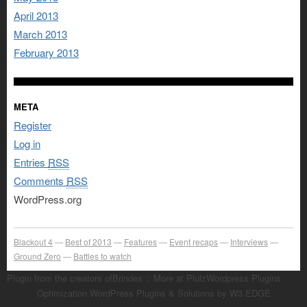
April 2013
March 2013
February 2013
META
Register
Log in
Entries
RSS
Comments
RSS
WordPress.org
Blackout 4
Best of 2013
Features
Event recaps
Interviews
Ground Zero
Battles to watch
Plugin from the creators ofBrindes :: More at PlulzWordpress Plugins
Optimization WordPress Plugins & Solutions by W3 EDGE