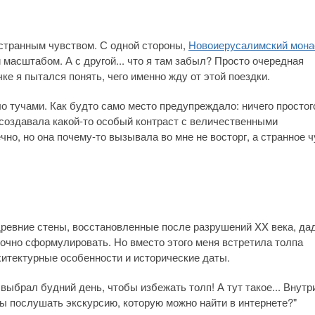
 странным чувством. С одной стороны,
Новоиерусалимский мон
 масштабом. А с другой... что я там забыл? Просто очередная
ке я пытался понять, чего именно жду от этой поездки.
ло тучами. Как будто само место предупреждало: ничего простог
 создавала какой-то особый контраст с величественными
но, но она почему-то вызывала во мне не восторг, а странное 
 древние стены, восстановленные после разрушений XX века, да
точно сформулировать. Но вместо этого меня встретила толпа
хитектурные особенности и исторические даты.
выбрал будний день, чтобы избежать толп! А тут такое... Внутр
ы послушать экскурсию, которую можно найти в интернете?"