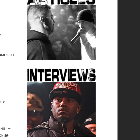
и,
вместо
а и
й
на, –
ские