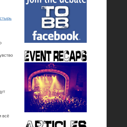
астырь
о
чувство
дут
и всё