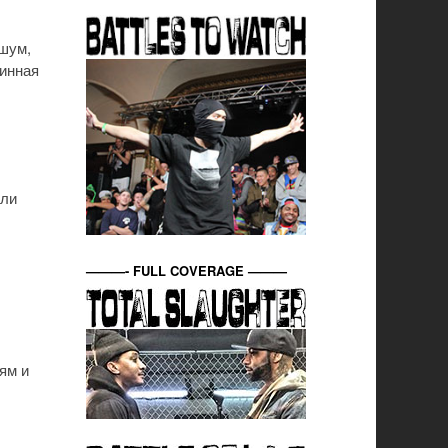
 шум,
тинная
ыли
———- FULL COVERAGE ———
ям и