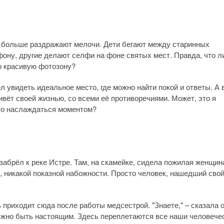
сё больше раздражают мелочи. Дети бегают между старинных
ефону, другие делают селфи на фоне святых мест. Правда, что л
то красивую фотозону?
 увидеть идеальное место, где можно найти покой и ответы. А 
вёт своей жизнью, со всеми её противоречиями. Может, это я
то наслаждаться моментом?
забрёл к реке Истре. Там, на скамейке, сидела пожилая женщин
 никакой показной набожности. Просто человек, нашедший сво
приходит сюда после работы медсестрой. "Знаете," – сказала о
лжно быть настоящим. Здесь переплетаются все наши человече